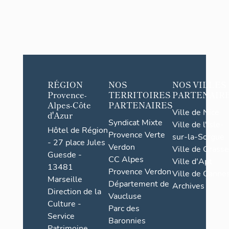
RÉGION
NOS
NOS VILLES
Provence-
TERRITOIRES
PARTENAIR
Alpes-Côte
PARTENAIRES
Ville de Nice
d'Azur
Syndicat Mixte
Ville de l'Isle-
Hôtel de Région
Provence Verte
sur-la-Sorgue
- 27 place Jules
Verdon
Ville de Grasse
Guesde -
CC Alpes
Ville d'Apt
13481
Provence Verdon
Ville de Cannes
Marseille
Département de
Archives
Direction de la
Vaucluse
Culture -
Parc des
Service
Baronnies
Patrimoine