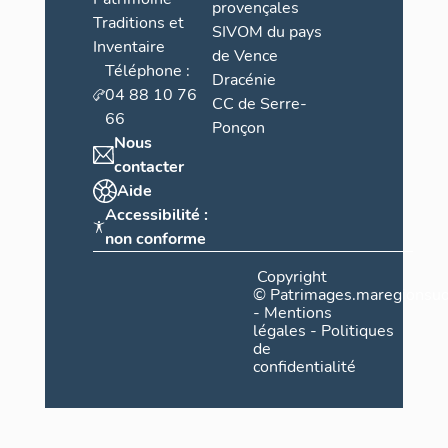
provençales
Traditions et
SIVOM du pays
Inventaire
de Vence
Téléphone :
Dracénie
04 88 10 76
CC de Serre-
66
Ponçon
Nous
contacter
Aide
Accessibilité :
non conforme
Copyright
©
Patrimages.maregionsud
-
Mentions
légales
-
Politiques
de
confidentialité