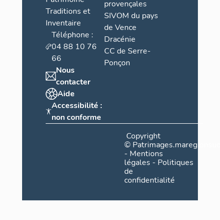
provençales
Traditions et
SIVOM du pays
Inventaire
de Vence
Téléphone :
Dracénie
04 88 10 76
CC de Serre-
66
Ponçon
Nous
contacter
Aide
Accessibilité :
non conforme
Copyright
©
Patrimages.maregionsud
-
Mentions
légales
-
Politiques
de
confidentialité