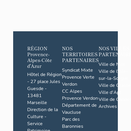
RÉGION
NOS
NOS VILLES
Provence-
TERRITOIRES
PARTENAIR
Alpes-Côte
PARTENAIRES
Ville de Nice
d'Azur
Syndicat Mixte
Ville de l'Isle-
Hôtel de Région
Provence Verte
sur-la-Sorgue
- 27 place Jules
Verdon
Ville de Grasse
Guesde -
CC Alpes
Ville d'Apt
13481
Provence Verdon
Ville de Cannes
Marseille
Département de
Archives
Direction de la
Vaucluse
Culture -
Parc des
Service
Baronnies
Patrimoine