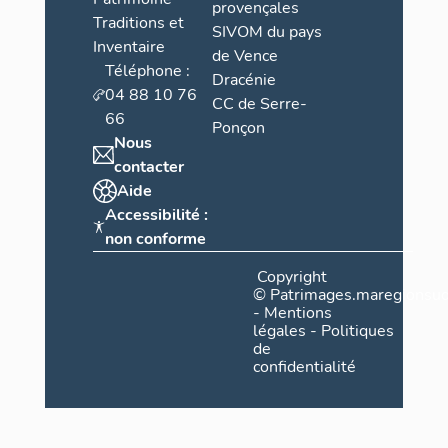
provençales
Traditions et
SIVOM du pays
Inventaire
de Vence
Téléphone :
Dracénie
04 88 10 76
CC de Serre-
66
Ponçon
Nous
contacter
Aide
Accessibilité :
non conforme
Copyright
©
Patrimages.maregionsud
-
Mentions
légales
-
Politiques
de
confidentialité