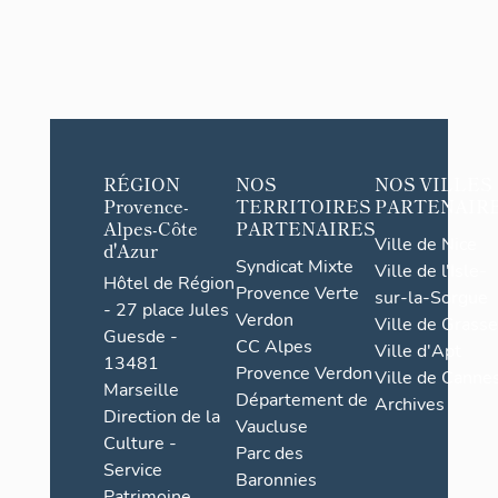
RÉGION
NOS
NOS VILLES
Provence-
TERRITOIRES
PARTENAIR
Alpes-Côte
PARTENAIRES
Ville de Nice
d'Azur
Syndicat Mixte
Ville de l'Isle-
Hôtel de Région
Provence Verte
sur-la-Sorgue
- 27 place Jules
Verdon
Ville de Grasse
Guesde -
CC Alpes
Ville d'Apt
13481
Provence Verdon
Ville de Cannes
Marseille
Département de
Archives
Direction de la
Vaucluse
Culture -
Parc des
Service
Baronnies
Patrimoine