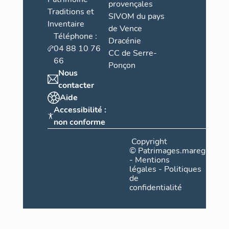
provençales
Traditions et
SIVOM du pays
Inventaire
de Vence
Téléphone :
Dracénie
04 88 10 76
CC de Serre-
66
Ponçon
Nous
contacter
Aide
Accessibilité :
non conforme
Copyright
©
Patrimages.maregionsud
-
Mentions
légales
-
Politiques
de
confidentialité