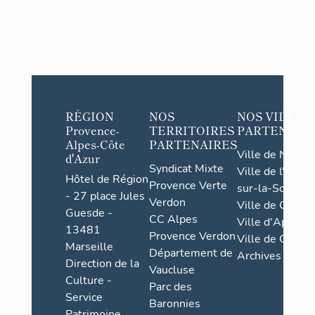
RÉGION
NOS
NOS VILLES
Provence-
TERRITOIRES
PARTENAIR
Alpes-Côte
PARTENAIRES
Ville de Nice
d'Azur
Syndicat Mixte
Ville de l'Isle-
Hôtel de Région
Provence Verte
sur-la-Sorgue
- 27 place Jules
Verdon
Ville de Grasse
Guesde -
CC Alpes
Ville d'Apt
13481
Provence Verdon
Ville de Cannes
Marseille
Département de
Archives
Direction de la
Vaucluse
Culture -
Parc des
Service
Baronnies
Patrimoine