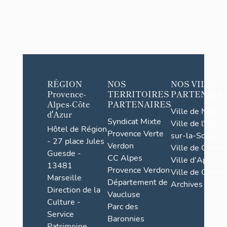
RÉGION
NOS
NOS VILLES
Provence-
TERRITOIRES
PARTENAIR
Alpes-Côte
PARTENAIRES
Ville de Nice
d'Azur
Syndicat Mixte
Ville de l'Isle-
Hôtel de Région
Provence Verte
sur-la-Sorgue
- 27 place Jules
Verdon
Ville de Grasse
Guesde -
CC Alpes
Ville d'Apt
13481
Provence Verdon
Ville de Cannes
Marseille
Département de
Archives
Direction de la
Vaucluse
Culture -
Parc des
Service
Baronnies
Patrimoine