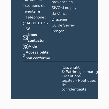
provençales
Traditions et
SIVOM du pays
Inventaire
de Vence
Téléphone :
Dracénie
04 88 10 76
CC de Serre-
66
Ponçon
Nous
contacter
Aide
Accessibilité :
non conforme
Copyright
©
Patrimages.maregionsud
-
Mentions
légales
-
Politiques
de
confidentialité