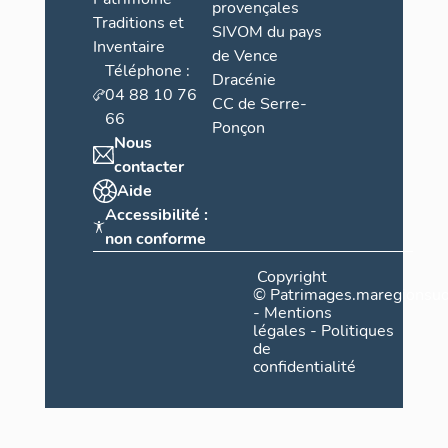
provençales
Traditions et
SIVOM du pays
Inventaire
de Vence
Téléphone :
Dracénie
04 88 10 76
CC de Serre-
66
Ponçon
Nous
contacter
Aide
Accessibilité :
non conforme
Copyright
©
Patrimages.maregionsud
-
Mentions
légales
-
Politiques
de
confidentialité