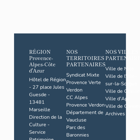
RÉGION
NOS
NOS VILLES
Provence-
TERRITOIRES
PARTENAIR
Alpes-Côte
PARTENAIRES
Ville de Nice
d'Azur
Syndicat Mixte
Ville de l'Isle-
Hôtel de Région
Provence Verte
sur-la-Sorgue
- 27 place Jules
Verdon
Ville de Grasse
Guesde -
CC Alpes
Ville d'Apt
13481
Provence Verdon
Ville de Cannes
Marseille
Département de
Archives
Direction de la
Vaucluse
Culture -
Parc des
Service
Baronnies
Patrimoine