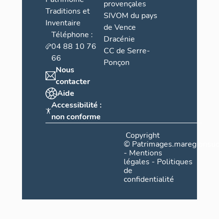
provençales
Traditions et
SIVOM du pays
Inventaire
de Vence
Téléphone :
Dracénie
04 88 10 76
CC de Serre-
66
Ponçon
Nous
contacter
Aide
Accessibilité :
non conforme
Copyright
©
Patrimages.maregionsud
-
Mentions
légales
-
Politiques
de
confidentialité