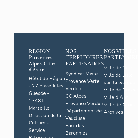
RÉGION
NOS
NOS VILLES
Provence-
TERRITOIRES
PARTENAIR
Alpes-Côte
PARTENAIRES
Ville de Nice
d'Azur
Syndicat Mixte
Ville de l'Isle-
Hôtel de Région
Provence Verte
sur-la-Sorgue
- 27 place Jules
Verdon
Ville de Grasse
Guesde -
CC Alpes
Ville d'Apt
13481
Provence Verdon
Ville de Cannes
Marseille
Département de
Archives
Direction de la
Vaucluse
Culture -
Parc des
Service
Baronnies
Patrimoine