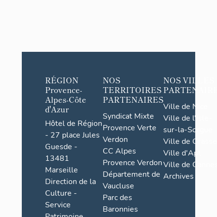
RÉGION
NOS
NOS VILLES
Provence-
TERRITOIRES
PARTENAIR
Alpes-Côte
PARTENAIRES
Ville de Nice
d'Azur
Syndicat Mixte
Ville de l'Isle-
Hôtel de Région
Provence Verte
sur-la-Sorgue
- 27 place Jules
Verdon
Ville de Grasse
Guesde -
CC Alpes
Ville d'Apt
13481
Provence Verdon
Ville de Cannes
Marseille
Département de
Archives
Direction de la
Vaucluse
Culture -
Parc des
Service
Baronnies
Patrimoine