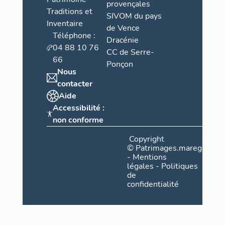
provençales
Traditions et
SIVOM du pays
Inventaire
de Vence
Téléphone :
Dracénie
04 88 10 76
CC de Serre-
66
Ponçon
Nous
contacter
Aide
Accessibilité :
non conforme
Copyright
©
Patrimages.maregionsud
-
Mentions
légales
-
Politiques
de
confidentialité