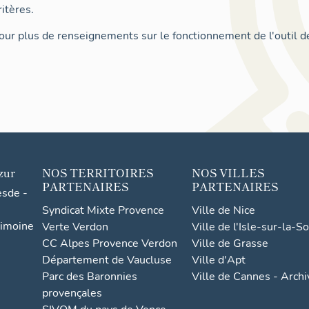
itères.
ur plus de renseignements sur le fonctionnement de l'outil d
zur
NOS TERRITOIRES
NOS VILLES
PARTENAIRES
PARTENAIRES
esde -
Syndicat Mixte Provence
Ville de Nice
rimoine
Verte Verdon
Ville de l'Isle-sur-la-S
CC Alpes Provence Verdon
Ville de Grasse
Département de Vaucluse
Ville d'Apt
Parc des Baronnies
Ville de Cannes - Arch
provençales