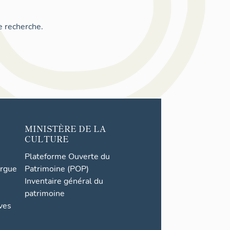
e recherche.
MINISTÈRE DE LA
CULTURE
Plateforme Ouverte du
orgue
Patrimoine (POP)
Inventaire général du
patrimoine
ives