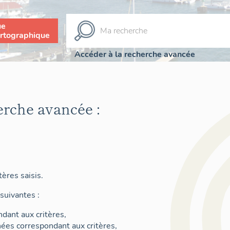
ue
rtographique
Accéder à la recherche avancée
erche avancée :
ères saisis.
suivantes :
dant aux critères,
nées correspondant aux critères,