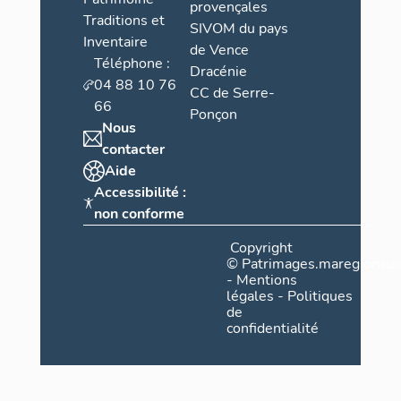
provençales
Traditions et
SIVOM du pays
Inventaire
de Vence
Téléphone :
Dracénie
04 88 10 76
CC de Serre-
66
Ponçon
Nous
contacter
Aide
Accessibilité :
non conforme
Copyright
©
Patrimages.maregionsud
-
Mentions
légales
-
Politiques
de
confidentialité