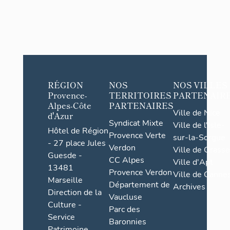
RÉGION
NOS
NOS VILLES
Provence-
TERRITOIRES
PARTENAIR
Alpes-Côte
PARTENAIRES
Ville de Nice
d'Azur
Syndicat Mixte
Ville de l'Isle-
Hôtel de Région
Provence Verte
sur-la-Sorgue
- 27 place Jules
Verdon
Ville de Grasse
Guesde -
CC Alpes
Ville d'Apt
13481
Provence Verdon
Ville de Cannes
Marseille
Département de
Archives
Direction de la
Vaucluse
Culture -
Parc des
Service
Baronnies
Patrimoine