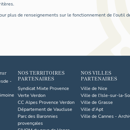
itères.
ur plus de renseignements sur le fonctionnement de l'outil d
zur
NOS TERRITOIRES
NOS VILLES
PARTENAIRES
PARTENAIRES
esde -
Syndicat Mixte Provence
Ville de Nice
rimoine
Verte Verdon
Ville de l'Isle-sur-la-S
CC Alpes Provence Verdon
Ville de Grasse
Département de Vaucluse
Ville d'Apt
Parc des Baronnies
Ville de Cannes - Arch
provençales