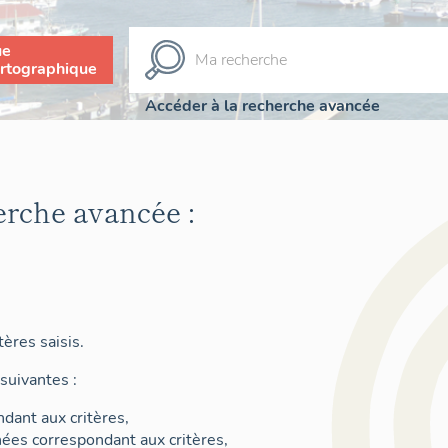
ue
rtographique
Accéder à la recherche avancée
erche avancée :
ères saisis.
suivantes :
dant aux critères,
nées correspondant aux critères,