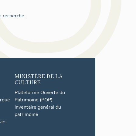
e recherche.
MINISTÈRE DE LA
CULTURE
Plateforme Ouverte du
orgue
Patrimoine (POP)
Inventaire général du
patrimoine
ives