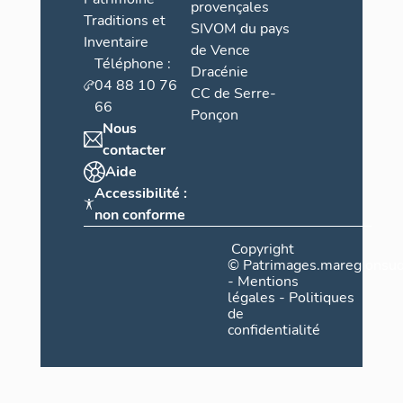
provençales
Traditions et
SIVOM du pays
Inventaire
de Vence
Téléphone :
Dracénie
04 88 10 76
CC de Serre-
66
Ponçon
Nous
contacter
Aide
Accessibilité :
non conforme
Copyright
©
Patrimages.maregionsud
-
Mentions
légales
-
Politiques
de
confidentialité