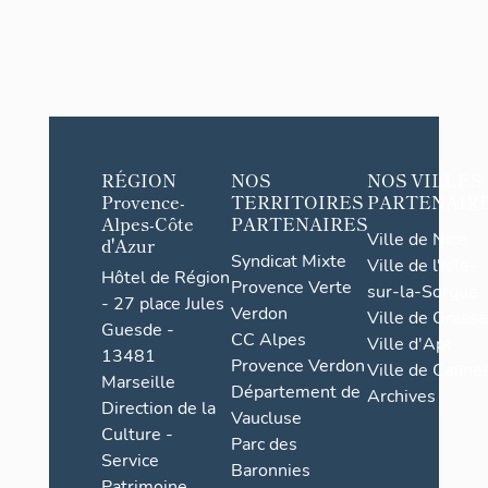
RÉGION
NOS
NOS VILLES
Provence-
TERRITOIRES
PARTENAIR
Alpes-Côte
PARTENAIRES
Ville de Nice
d'Azur
Syndicat Mixte
Ville de l'Isle-
Hôtel de Région
Provence Verte
sur-la-Sorgue
- 27 place Jules
Verdon
Ville de Grasse
Guesde -
CC Alpes
Ville d'Apt
13481
Provence Verdon
Ville de Cannes
Marseille
Département de
Archives
Direction de la
Vaucluse
Culture -
Parc des
Service
Baronnies
Patrimoine