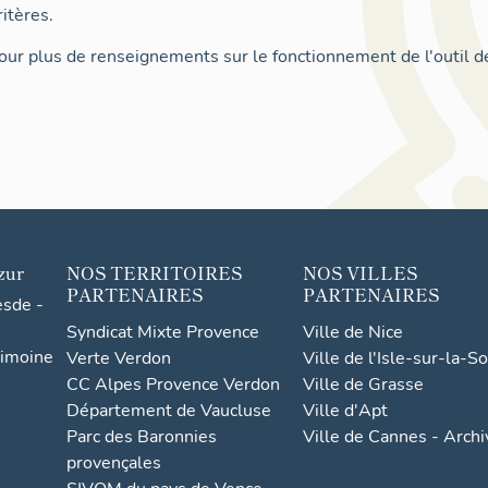
itères.
ur plus de renseignements sur le fonctionnement de l'outil d
zur
NOS TERRITOIRES
NOS VILLES
PARTENAIRES
PARTENAIRES
esde -
Syndicat Mixte Provence
Ville de Nice
rimoine
Verte Verdon
Ville de l'Isle-sur-la-S
CC Alpes Provence Verdon
Ville de Grasse
Département de Vaucluse
Ville d'Apt
Parc des Baronnies
Ville de Cannes - Arch
provençales