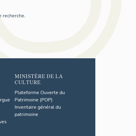
e recherche.
MINISTÈRE DE LA
CULTURE
Plateforme Ouverte du
orgue
Patrimoine (POP)
Inventaire général du
patrimoine
ives