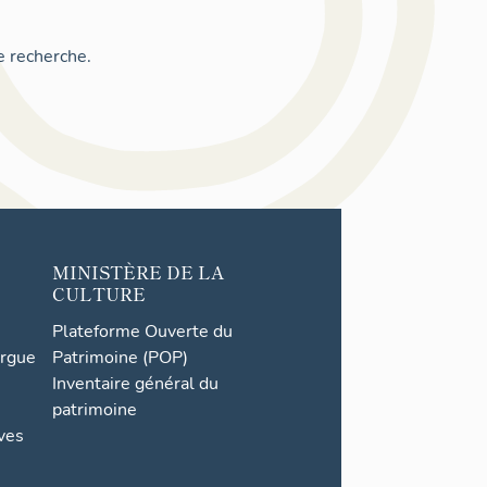
e recherche.
MINISTÈRE DE LA
CULTURE
Plateforme Ouverte du
orgue
Patrimoine (POP)
Inventaire général du
patrimoine
ives