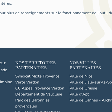
itères.
ur plus de renseignements sur le fonctionnement de l'outil d
zur
NOS TERRITOIRES
NOS VILLES
PARTENAIRES
PARTENAIRES
esde -
Syndicat Mixte Provence
Ville de Nice
rimoine
Verte Verdon
Ville de l'Isle-sur-la-S
CC Alpes Provence Verdon
Ville de Grasse
Département de Vaucluse
Ville d'Apt
Parc des Baronnies
Ville de Cannes - Arch
provençales