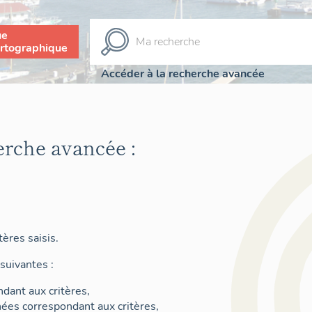
ue
rtographique
Accéder à la recherche avancée
erche avancée :
ères saisis.
suivantes :
dant aux critères,
nées correspondant aux critères,