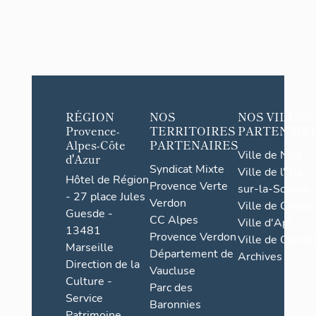
RÉGION
NOS
NOS VILLES
Provence-
TERRITOIRES
PARTENAIR
Alpes-Côte
PARTENAIRES
Ville de Nice
d'Azur
Syndicat Mixte
Ville de l'Isle-
Hôtel de Région
Provence Verte
sur-la-Sorgue
- 27 place Jules
Verdon
Ville de Grasse
Guesde -
CC Alpes
Ville d'Apt
13481
Provence Verdon
Ville de Cannes
Marseille
Département de
Archives
Direction de la
Vaucluse
Culture -
Parc des
Service
Baronnies
Patrimoine