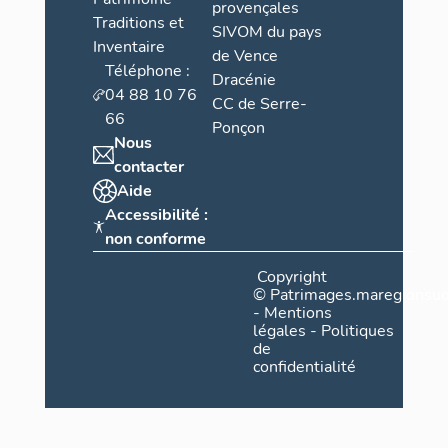
provençales
Traditions et
SIVOM du pays
Inventaire
de Vence
Téléphone :
Dracénie
04 88 10 76
CC de Serre-
66
Ponçon
Nous
contacter
Aide
Accessibilité :
non conforme
Copyright
©
Patrimages.maregionsud
-
Mentions
légales
-
Politiques
de
confidentialité