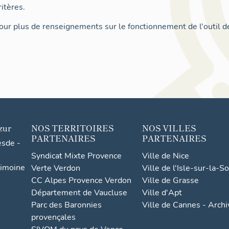
itères.
ur plus de renseignements sur le fonctionnement de l'outil d
zur
NOS TERRITOIRES
NOS VILLES
PARTENAIRES
PARTENAIRES
esde -
Syndicat Mixte Provence
Ville de Nice
rimoine
Verte Verdon
Ville de l'Isle-sur-la-S
CC Alpes Provence Verdon
Ville de Grasse
Département de Vaucluse
Ville d'Apt
Parc des Baronnies
Ville de Cannes - Arch
provençales