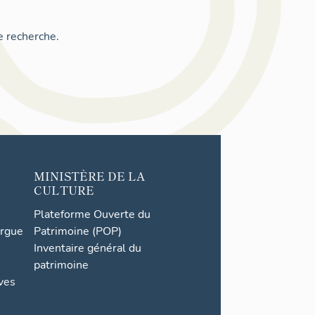
e recherche.
MINISTÈRE DE LA
CULTURE
Plateforme Ouverte du
orgue
Patrimoine (POP)
Inventaire général du
patrimoine
ives