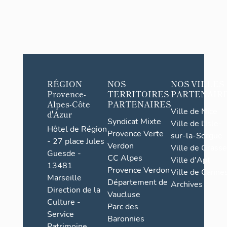
RÉGION
NOS
NOS VILLES
Provence-
TERRITOIRES
PARTENAIR
Alpes-Côte
PARTENAIRES
Ville de Nice
d'Azur
Syndicat Mixte
Ville de l'Isle-
Hôtel de Région
Provence Verte
sur-la-Sorgue
- 27 place Jules
Verdon
Ville de Grasse
Guesde -
CC Alpes
Ville d'Apt
13481
Provence Verdon
Ville de Cannes
Marseille
Département de
Archives
Direction de la
Vaucluse
Culture -
Parc des
Service
Baronnies
Patrimoine