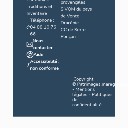
provençales
Traditions et
SIVOM du pays
Inventaire
de Vence
Téléphone :
Dracénie
04 88 10 76
CC de Serre-
66
Ponçon
Nous
contacter
Aide
Accessibilité :
non conforme
Copyright
©
Patrimages.maregionsud
-
Mentions
légales
-
Politiques
de
confidentialité