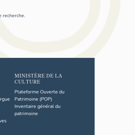
e recherche.
MINISTÈRE DE LA
CULTURE
Plateforme Ouverte du
orgue
Patrimoine (POP)
Inventaire général du
patrimoine
ives