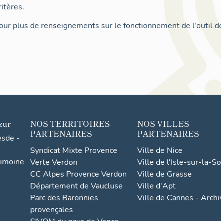
itères.
ur plus de renseignements sur le fonctionnement de l'outil d
zur
NOS TERRITOIRES
NOS VILLES
PARTENAIRES
PARTENAIRES
esde -
Syndicat Mixte Provence
Ville de Nice
rimoine
Verte Verdon
Ville de l'Isle-sur-la-S
CC Alpes Provence Verdon
Ville de Grasse
Département de Vaucluse
Ville d'Apt
Parc des Baronnies
Ville de Cannes - Arch
provençales