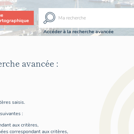
ue
rtographique
Accéder à la recherche avancée
erche avancée :
ères saisis.
suivantes :
dant aux critères,
nées correspondant aux critères,