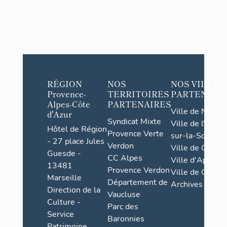
RÉGION
NOS
NOS VILLES
Provence-
TERRITOIRES
PARTENAIR
Alpes-Côte
PARTENAIRES
Ville de Nice
d'Azur
Syndicat Mixte
Ville de l'Isle-
Hôtel de Région
Provence Verte
sur-la-Sorgue
- 27 place Jules
Verdon
Ville de Grasse
Guesde -
CC Alpes
Ville d'Apt
13481
Provence Verdon
Ville de Cannes
Marseille
Département de
Archives
Direction de la
Vaucluse
Culture -
Parc des
Service
Baronnies
Patrimoine