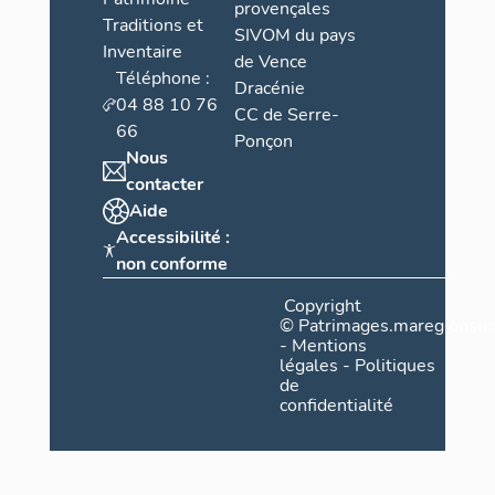
provençales
Traditions et
SIVOM du pays
Inventaire
de Vence
Téléphone :
Dracénie
04 88 10 76
CC de Serre-
66
Ponçon
Nous
contacter
Aide
Accessibilité :
non conforme
Copyright
©
Patrimages.maregionsud
-
Mentions
légales
-
Politiques
de
confidentialité