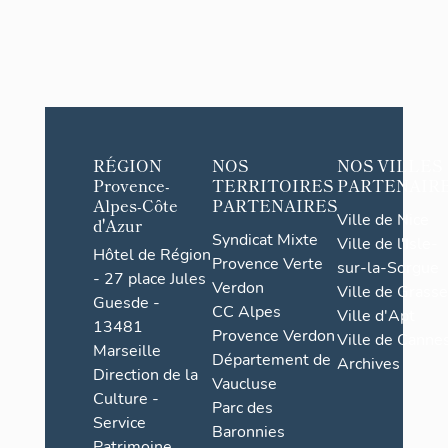
RÉGION
NOS
NOS VILLES
Provence-
TERRITOIRES
PARTENAIR
Alpes-Côte
PARTENAIRES
Ville de Nice
d'Azur
Syndicat Mixte
Ville de l'Isle-
Hôtel de Région
Provence Verte
sur-la-Sorgue
- 27 place Jules
Verdon
Ville de Grasse
Guesde -
CC Alpes
Ville d'Apt
13481
Provence Verdon
Ville de Cannes
Marseille
Département de
Archives
Direction de la
Vaucluse
Culture -
Parc des
Service
Baronnies
Patrimoine