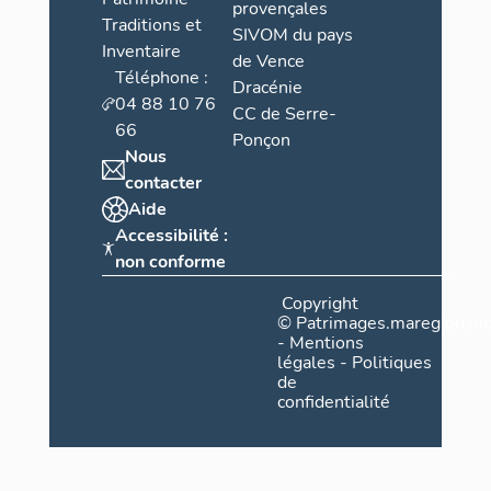
provençales
Traditions et
SIVOM du pays
Inventaire
de Vence
Téléphone :
Dracénie
04 88 10 76
CC de Serre-
66
Ponçon
Nous
contacter
Aide
Accessibilité :
non conforme
Copyright
©
Patrimages.maregionsud
-
Mentions
légales
-
Politiques
de
confidentialité