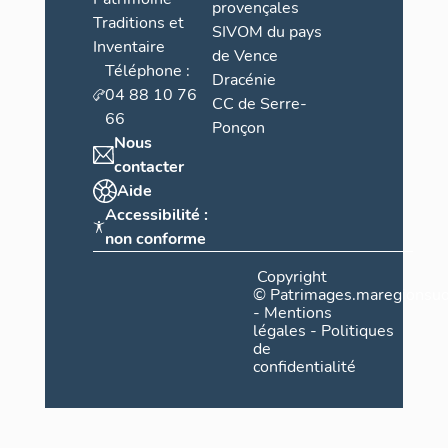
provençales
Traditions et
SIVOM du pays
Inventaire
de Vence
Téléphone :
Dracénie
04 88 10 76
CC de Serre-
66
Ponçon
Nous
contacter
Aide
Accessibilité :
non conforme
Copyright
©
Patrimages.maregionsud
-
Mentions
légales
-
Politiques
de
confidentialité