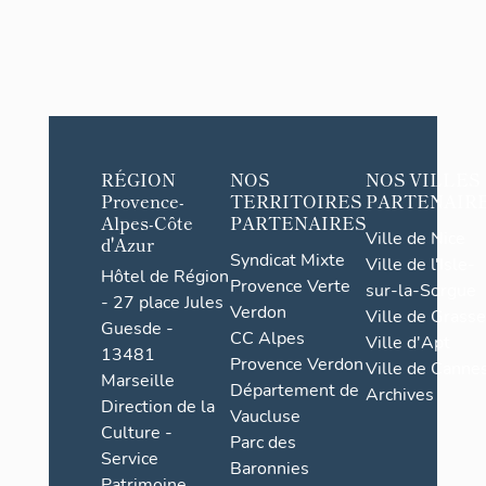
RÉGION
NOS
NOS VILLES
Provence-
TERRITOIRES
PARTENAIR
Alpes-Côte
PARTENAIRES
Ville de Nice
d'Azur
Syndicat Mixte
Ville de l'Isle-
Hôtel de Région
Provence Verte
sur-la-Sorgue
- 27 place Jules
Verdon
Ville de Grasse
Guesde -
CC Alpes
Ville d'Apt
13481
Provence Verdon
Ville de Cannes
Marseille
Département de
Archives
Direction de la
Vaucluse
Culture -
Parc des
Service
Baronnies
Patrimoine