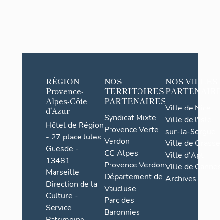
RÉGION
NOS
NOS VILLES
Provence-
TERRITOIRES
PARTENAIR
Alpes-Côte
PARTENAIRES
Ville de Nice
d'Azur
Syndicat Mixte
Ville de l'Isle-
Hôtel de Région
Provence Verte
sur-la-Sorgue
- 27 place Jules
Verdon
Ville de Grasse
Guesde -
CC Alpes
Ville d'Apt
13481
Provence Verdon
Ville de Cannes
Marseille
Département de
Archives
Direction de la
Vaucluse
Culture -
Parc des
Service
Baronnies
Patrimoine