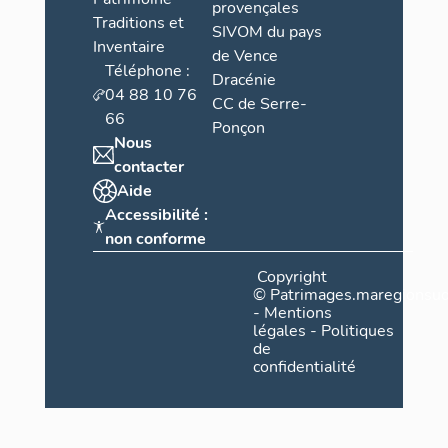
provençales
Traditions et
SIVOM du pays
Inventaire
de Vence
Téléphone :
Dracénie
04 88 10 76
CC de Serre-
66
Ponçon
Nous
contacter
Aide
Accessibilité :
non conforme
Copyright
©
Patrimages.maregionsud
-
Mentions
légales
-
Politiques
de
confidentialité