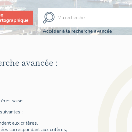
ue
rtographique
Accéder à la recherche avancée
erche avancée :
ères saisis.
suivantes :
dant aux critères,
nées correspondant aux critères,