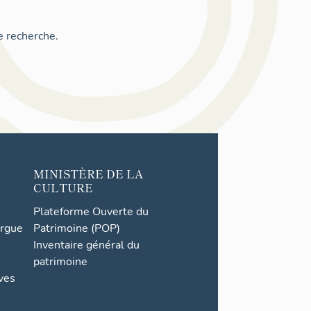
e recherche.
MINISTÈRE DE LA
CULTURE
Plateforme Ouverte du
orgue
Patrimoine (POP)
Inventaire général du
patrimoine
ives