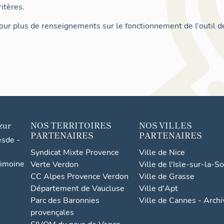
itères.
ur plus de renseignements sur le fonctionnement de l'outil d
zur
NOS TERRITOIRES
NOS VILLES
PARTENAIRES
PARTENAIRES
esde -
Syndicat Mixte Provence
Ville de Nice
rimoine
Verte Verdon
Ville de l'Isle-sur-la-S
CC Alpes Provence Verdon
Ville de Grasse
Département de Vaucluse
Ville d'Apt
Parc des Baronnies
Ville de Cannes - Arch
provençales