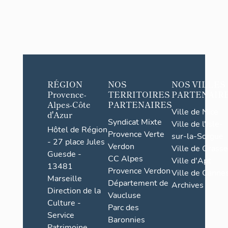
RÉGION
NOS
NOS VILLES
Provence-
TERRITOIRES
PARTENAIR
Alpes-Côte
PARTENAIRES
Ville de Nice
d'Azur
Syndicat Mixte
Ville de l'Isle-
Hôtel de Région
Provence Verte
sur-la-Sorgue
- 27 place Jules
Verdon
Ville de Grasse
Guesde -
CC Alpes
Ville d'Apt
13481
Provence Verdon
Ville de Cannes
Marseille
Département de
Archives
Direction de la
Vaucluse
Culture -
Parc des
Service
Baronnies
Patrimoine