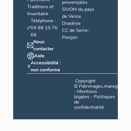
provençales
Traditions et
SIVOM du pays
Inventaire
de Vence
Téléphone :
Dracénie
04 88 10 76
CC de Serre-
66
Ponçon
Nous
contacter
Aide
Accessibilité :
non conforme
Copyright
©
Patrimages.maregionsud
-
Mentions
légales
-
Politiques
de
confidentialité