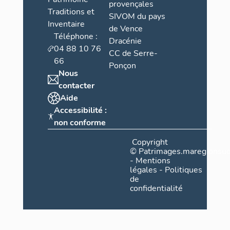
provençales
Traditions et
SIVOM du pays
Inventaire
de Vence
Téléphone :
Dracénie
04 88 10 76
CC de Serre-
66
Ponçon
Nous
contacter
Aide
Accessibilité :
non conforme
Copyright
©
Patrimages.maregionsud
-
Mentions
légales
-
Politiques
de
confidentialité