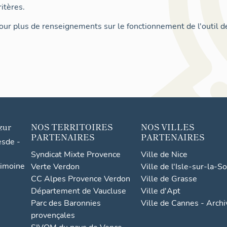
itères.
ur plus de renseignements sur le fonctionnement de l'outil d
zur
NOS TERRITOIRES
NOS VILLES
PARTENAIRES
PARTENAIRES
esde -
Syndicat Mixte Provence
Ville de Nice
rimoine
Verte Verdon
Ville de l'Isle-sur-la-S
CC Alpes Provence Verdon
Ville de Grasse
Département de Vaucluse
Ville d'Apt
Parc des Baronnies
Ville de Cannes - Arch
provençales