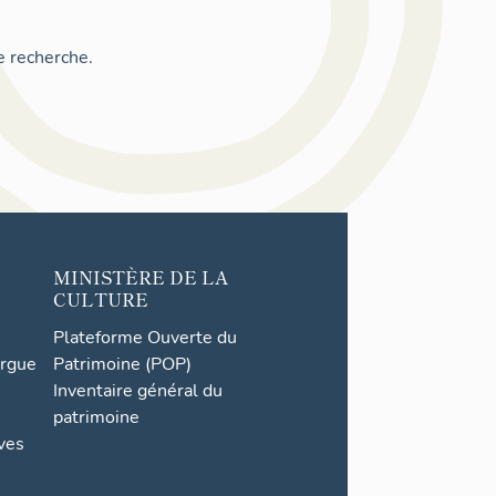
e recherche.
MINISTÈRE DE LA
CULTURE
Plateforme Ouverte du
orgue
Patrimoine (POP)
Inventaire général du
patrimoine
ives