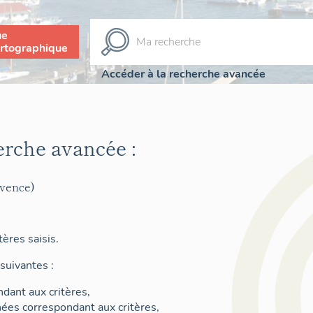
ue
rtographique
Accéder à la recherche avancée
erche avancée :
ovence)
ères saisis.
suivantes :
dant aux critères,
nées correspondant aux critères,