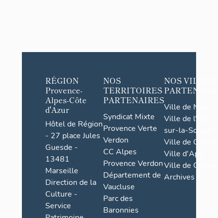
RÉGION
NOS
NOS VILLES
Provence-
TERRITOIRES
PARTENAIR
Alpes-Côte
PARTENAIRES
Ville de Nice
d'Azur
Syndicat Mixte
Ville de l'Isle-
Hôtel de Région
Provence Verte
sur-la-Sorgue
- 27 place Jules
Verdon
Ville de Grasse
Guesde -
CC Alpes
Ville d'Apt
13481
Provence Verdon
Ville de Cannes
Marseille
Département de
Archives
Direction de la
Vaucluse
Culture -
Parc des
Service
Baronnies
Patrimoine