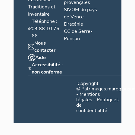
provençales
Traditions et
SIVOM du pays
Inventaire
de Vence
Téléphone :
Dracénie
04 88 10 76
CC de Serre-
66
Ponçon
Nous
contacter
Aide
Accessibilité :
non conforme
Copyright
©
Patrimages.maregionsud
-
Mentions
légales
-
Politiques
de
confidentialité