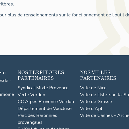
itères.
ur plus de renseignements sur le fonctionnement de l'outil d
zur
NOS TERRITOIRES
NOS VILLES
PARTENAIRES
PARTENAIRES
esde -
Syndicat Mixte Provence
Ville de Nice
rimoine
Verte Verdon
Ville de l'Isle-sur-la-S
CC Alpes Provence Verdon
Ville de Grasse
Département de Vaucluse
Ville d'Apt
Parc des Baronnies
Ville de Cannes - Arch
provençales