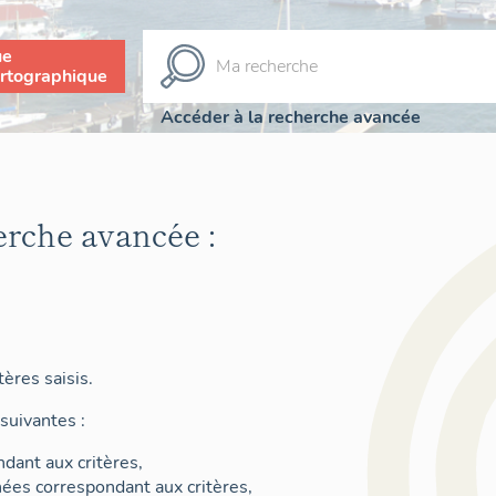
ue
rtographique
Accéder à la recherche avancée
erche avancée :
ères saisis.
suivantes :
dant aux critères,
nées correspondant aux critères,