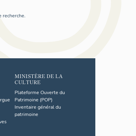
e recherche.
MINISTÈRE DE LA
CULTURE
Plateforme Ouverte du
orgue
Patrimoine (POP)
Inventaire général du
patrimoine
ives