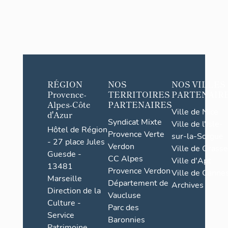
RÉGION
NOS
NOS VILLES
Provence-
TERRITOIRES
PARTENAIR
Alpes-Côte
PARTENAIRES
Ville de Nice
d'Azur
Syndicat Mixte
Ville de l'Isle-
Hôtel de Région
Provence Verte
sur-la-Sorgue
- 27 place Jules
Verdon
Ville de Grasse
Guesde -
CC Alpes
Ville d'Apt
13481
Provence Verdon
Ville de Cannes
Marseille
Département de
Archives
Direction de la
Vaucluse
Culture -
Parc des
Service
Baronnies
Patrimoine