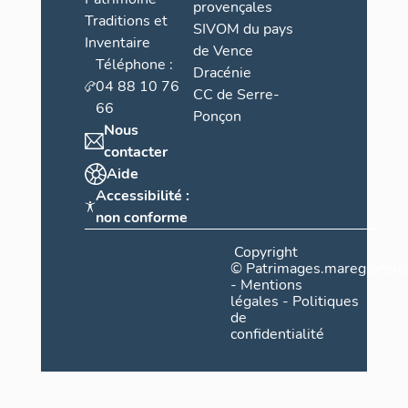
provençales
Traditions et
SIVOM du pays
Inventaire
de Vence
Téléphone :
Dracénie
04 88 10 76
CC de Serre-
66
Ponçon
Nous
contacter
Aide
Accessibilité :
non conforme
Copyright
©
Patrimages.maregionsud
-
Mentions
légales
-
Politiques
de
confidentialité