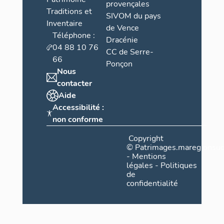
provençales
Traditions et
SIVOM du pays
Inventaire
de Vence
Téléphone :
Dracénie
04 88 10 76
CC de Serre-
66
Ponçon
Nous
contacter
Aide
Accessibilité :
non conforme
Copyright
©
Patrimages.maregionsud
-
Mentions
légales
-
Politiques
de
confidentialité