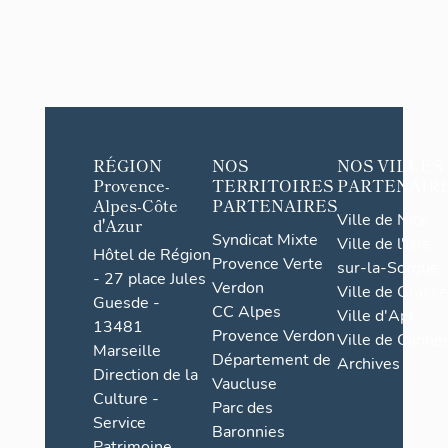
RÉGION
NOS
NOS VILLES
Provence-
TERRITOIRES
PARTENAIR
Alpes-Côte
PARTENAIRES
Ville de Nice
d'Azur
Syndicat Mixte
Ville de l'Isle-
Hôtel de Région
Provence Verte
sur-la-Sorgue
- 27 place Jules
Verdon
Ville de Grasse
Guesde -
CC Alpes
Ville d'Apt
13481
Provence Verdon
Ville de Cannes
Marseille
Département de
Archives
Direction de la
Vaucluse
Culture -
Parc des
Service
Baronnies
Patrimoine