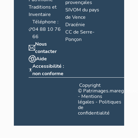
provençales
Traditions et
SIVOM du pays
Inventaire
de Vence
Téléphone :
Dracénie
04 88 10 76
CC de Serre-
66
Ponçon
Nous
contacter
Aide
Accessibilité :
non conforme
Copyright
©
Patrimages.maregionsud
-
Mentions
légales
-
Politiques
de
confidentialité