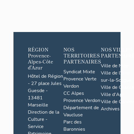
RÉGION
NOS
NOS VILLES
Provence-
TERRITOIRES
PARTENAIR
Alpes-Côte
PARTENAIRES
Ville de Nice
d'Azur
Syndicat Mixte
Ville de l'Isle-
Hôtel de Région
Provence Verte
sur-la-Sorgue
- 27 place Jules
Verdon
Ville de Grasse
Guesde -
CC Alpes
Ville d'Apt
13481
Provence Verdon
Ville de Cannes
Marseille
Département de
Archives
Direction de la
Vaucluse
Culture -
Parc des
Service
Baronnies
Patrimoine