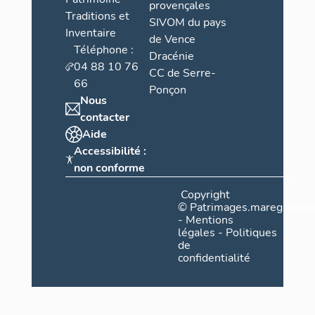
provençales
Traditions et
SIVOM du pays
Inventaire
de Vence
Téléphone :
Dracénie
04 88 10 76
CC de Serre-
66
Ponçon
Nous
contacter
Aide
Accessibilité :
non conforme
Copyright
©
Patrimages.maregionsud
-
Mentions
légales
-
Politiques
de
confidentialité