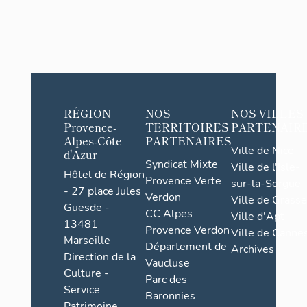
RÉGION
NOS
NOS VILLES
Provence-
TERRITOIRES
PARTENAIR
Alpes-Côte
PARTENAIRES
Ville de Nice
d'Azur
Syndicat Mixte
Ville de l'Isle-
Hôtel de Région
Provence Verte
sur-la-Sorgue
- 27 place Jules
Verdon
Ville de Grasse
Guesde -
CC Alpes
Ville d'Apt
13481
Provence Verdon
Ville de Cannes
Marseille
Département de
Archives
Direction de la
Vaucluse
Culture -
Parc des
Service
Baronnies
Patrimoine