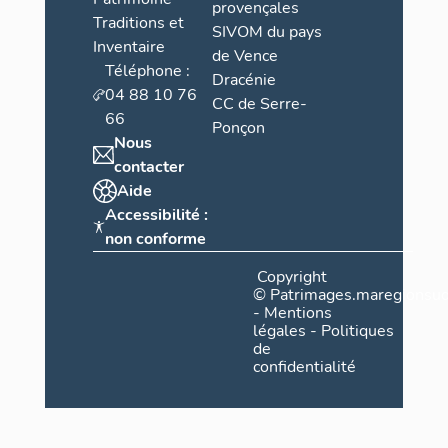
provençales
Traditions et
SIVOM du pays
Inventaire
de Vence
Téléphone :
Dracénie
04 88 10 76
CC de Serre-
66
Ponçon
Nous
contacter
Aide
Accessibilité :
non conforme
Copyright
©
Patrimages.maregionsud
-
Mentions
légales
-
Politiques
de
confidentialité