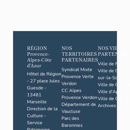
RÉGION
NOS
NOS VILLES
Provence-
TERRITOIRES
PARTENAIR
Alpes-Côte
PARTENAIRES
Ville de Nice
d'Azur
Syndicat Mixte
Ville de l'Isle-
Hôtel de Région
Provence Verte
sur-la-Sorgue
- 27 place Jules
Verdon
Ville de Grasse
Guesde -
CC Alpes
Ville d'Apt
13481
Provence Verdon
Ville de Cannes
Marseille
Département de
Archives
Direction de la
Vaucluse
Culture -
Parc des
Service
Baronnies
Patrimoine