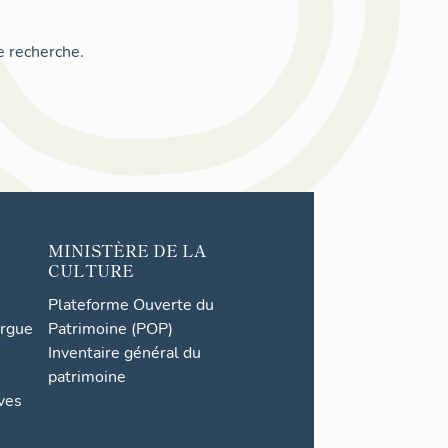
e recherche.
MINISTÈRE DE LA
CULTURE
Plateforme Ouverte du
orgue
Patrimoine (POP)
Inventaire général du
patrimoine
ives