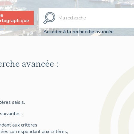
ue
rtographique
Accéder à la recherche avancée
erche avancée :
ères saisis.
suivantes :
dant aux critères,
nées correspondant aux critères,