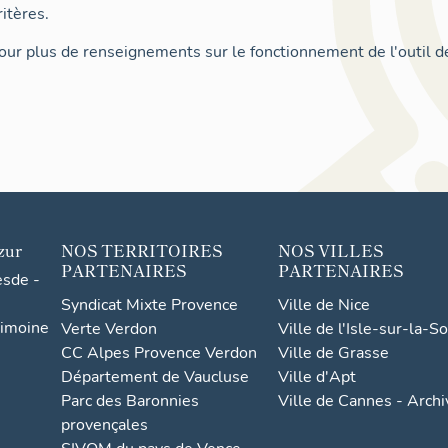
itères.
ur plus de renseignements sur le fonctionnement de l'outil d
zur
NOS TERRITOIRES
NOS VILLES
PARTENAIRES
PARTENAIRES
esde -
Syndicat Mixte Provence
Ville de Nice
rimoine
Verte Verdon
Ville de l'Isle-sur-la-S
CC Alpes Provence Verdon
Ville de Grasse
Département de Vaucluse
Ville d'Apt
Parc des Baronnies
Ville de Cannes - Arch
provençales