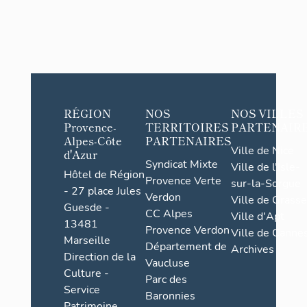
RÉGION
NOS
NOS VILLES
Provence-
TERRITOIRES
PARTENAIR
Alpes-Côte
PARTENAIRES
Ville de Nice
d'Azur
Syndicat Mixte
Ville de l'Isle-
Hôtel de Région
Provence Verte
sur-la-Sorgue
- 27 place Jules
Verdon
Ville de Grasse
Guesde -
CC Alpes
Ville d'Apt
13481
Provence Verdon
Ville de Cannes
Marseille
Département de
Archives
Direction de la
Vaucluse
Culture -
Parc des
Service
Baronnies
Patrimoine