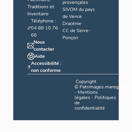
provençales
Traditions et
SIVOM du pays
Inventaire
de Vence
Téléphone :
Dracénie
04 88 10 76
CC de Serre-
66
Ponçon
Nous
contacter
Aide
Accessibilité :
non conforme
Copyright
©
Patrimages.maregionsud
-
Mentions
légales
-
Politiques
de
confidentialité