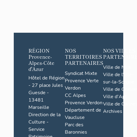
RÉGION
NOS
NOS VILLES
Provence-
TERRITOIRES
PARTENAIR
Alpes-Côte
PARTENAIRES
Ville de Nice
d'Azur
Syndicat Mixte
Ville de l'Isle-
Hôtel de Région
Provence Verte
sur-la-Sorgue
- 27 place Jules
Verdon
Ville de Grasse
Guesde -
CC Alpes
Ville d'Apt
13481
Provence Verdon
Ville de Cannes
Marseille
Département de
Archives
Direction de la
Vaucluse
Culture -
Parc des
Service
Baronnies
Patrimoine