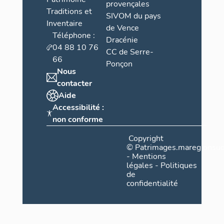
provençales
Traditions et
SIVOM du pays
Inventaire
de Vence
Téléphone :
Dracénie
04 88 10 76
CC de Serre-
66
Ponçon
Nous
contacter
Aide
Accessibilité :
non conforme
Copyright
©
Patrimages.maregionsud
-
Mentions
légales
-
Politiques
de
confidentialité