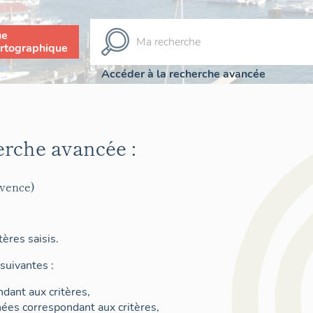
ue
rtographique
Accéder à la recherche avancée
erche avancée :
ovence)
ères saisis.
suivantes :
dant aux critères,
nées correspondant aux critères,