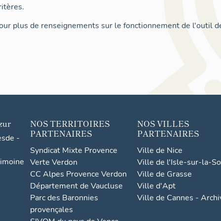
itères.
ur plus de renseignements sur le fonctionnement de l'outil d
zur
NOS TERRITOIRES
NOS VILLES
PARTENAIRES
PARTENAIRES
esde -
Syndicat Mixte Provence
Ville de Nice
rimoine
Verte Verdon
Ville de l'Isle-sur-la-S
CC Alpes Provence Verdon
Ville de Grasse
Département de Vaucluse
Ville d'Apt
Parc des Baronnies
Ville de Cannes - Arch
provençales