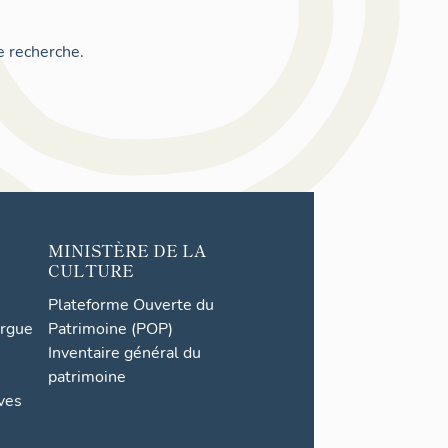
e recherche.
MINISTÈRE DE LA
CULTURE
Plateforme Ouverte du
orgue
Patrimoine (POP)
Inventaire général du
patrimoine
ives