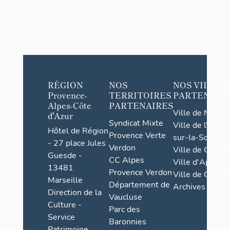
RÉGION
NOS
NOS VILLES
Provence-
TERRITOIRES
PARTENAIR
Alpes-Côte
PARTENAIRES
Ville de Nice
d'Azur
Syndicat Mixte
Ville de l'Isle-
Hôtel de Région
Provence Verte
sur-la-Sorgue
- 27 place Jules
Verdon
Ville de Grasse
Guesde -
CC Alpes
Ville d'Apt
13481
Provence Verdon
Ville de Cannes
Marseille
Département de
Archives
Direction de la
Vaucluse
Culture -
Parc des
Service
Baronnies
Patrimoine