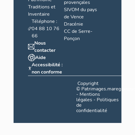
provençales
Traditions et
SIVOM du pays
Inventaire
de Vence
Téléphone :
Dracénie
04 88 10 76
CC de Serre-
66
Ponçon
Nous
contacter
Aide
Accessibilité :
non conforme
Copyright
©
Patrimages.maregionsud
-
Mentions
légales
-
Politiques
de
confidentialité