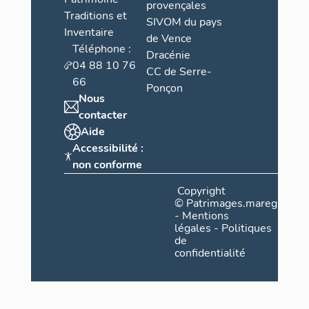
provençales
Traditions et
SIVOM du pays
Inventaire
de Vence
Téléphone :
Dracénie
04 88 10 76
CC de Serre-
66
Ponçon
Nous
contacter
Aide
Accessibilité :
non conforme
Copyright
©
Patrimages.maregionsud
-
Mentions
légales
-
Politiques
de
confidentialité