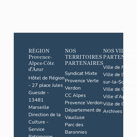
RÉGION
NOS
NOS VILLES
Provence-
TERRITOIRES
PARTENAIR
Alpes-Côte
PARTENAIRES
Ville de Nice
d'Azur
Syndicat Mixte
Ville de l'Isle-
Hôtel de Région
Provence Verte
sur-la-Sorgue
- 27 place Jules
Verdon
Ville de Grasse
Guesde -
CC Alpes
Ville d'Apt
13481
Provence Verdon
Ville de Cannes
Marseille
Département de
Archives
Direction de la
Vaucluse
Culture -
Parc des
Service
Baronnies
Patrimoine