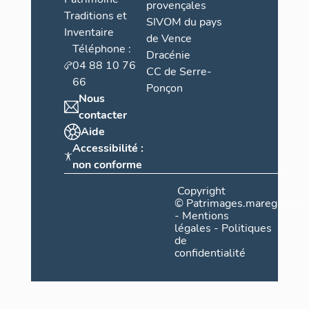
provençales
Traditions et
SIVOM du pays
Inventaire
de Vence
Téléphone :
Dracénie
04 88 10 76
CC de Serre-
66
Ponçon
Nous
contacter
Aide
Accessibilité :
non conforme
Copyright
©
Patrimages.maregionsud
-
Mentions
légales
-
Politiques
de
confidentialité