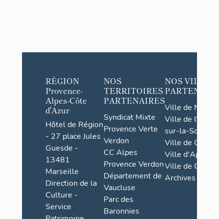
RÉGION
NOS
NOS VILLES
Provence-
TERRITOIRES
PARTENAIR
Alpes-Côte
PARTENAIRES
Ville de Nice
d'Azur
Syndicat Mixte
Ville de l'Isle-
Hôtel de Région
Provence Verte
sur-la-Sorgue
- 27 place Jules
Verdon
Ville de Grasse
Guesde -
CC Alpes
Ville d'Apt
13481
Provence Verdon
Ville de Cannes
Marseille
Département de
Archives
Direction de la
Vaucluse
Culture -
Parc des
Service
Baronnies
Patrimoine