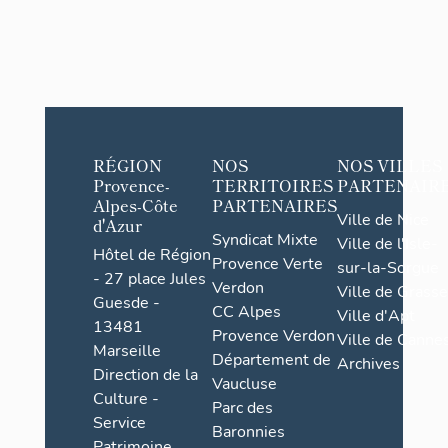
RÉGION
NOS
NOS VILLES
Provence-
TERRITOIRES
PARTENAIR
Alpes-Côte
PARTENAIRES
Ville de Nice
d'Azur
Syndicat Mixte
Ville de l'Isle-
Hôtel de Région
Provence Verte
sur-la-Sorgue
- 27 place Jules
Verdon
Ville de Grasse
Guesde -
CC Alpes
Ville d'Apt
13481
Provence Verdon
Ville de Cannes
Marseille
Département de
Archives
Direction de la
Vaucluse
Culture -
Parc des
Service
Baronnies
Patrimoine