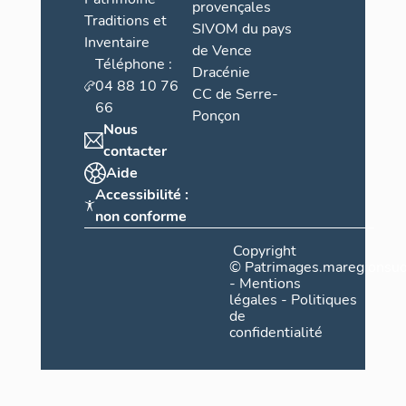
provençales
Traditions et
SIVOM du pays
Inventaire
de Vence
Téléphone :
Dracénie
04 88 10 76
CC de Serre-
66
Ponçon
Nous
contacter
Aide
Accessibilité :
non conforme
Copyright
©
Patrimages.maregionsud
-
Mentions
légales
-
Politiques
de
confidentialité