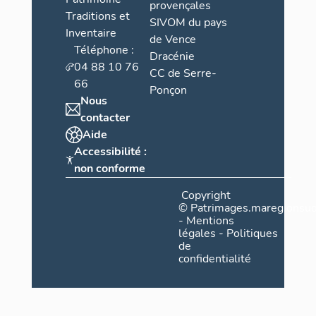
provençales
Traditions et
SIVOM du pays
Inventaire
de Vence
Téléphone :
Dracénie
04 88 10 76
CC de Serre-
66
Ponçon
Nous
contacter
Aide
Accessibilité :
non conforme
Copyright
©
Patrimages.maregionsud
-
Mentions
légales
-
Politiques
de
confidentialité