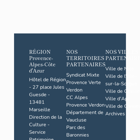
RÉGION
NOS
NOS VILLES
Provence-
TERRITOIRES
PARTENAIR
Alpes-Côte
PARTENAIRES
Ville de Nice
d'Azur
Syndicat Mixte
Ville de l'Isle-
Hôtel de Région
Provence Verte
sur-la-Sorgue
- 27 place Jules
Verdon
Ville de Grasse
Guesde -
CC Alpes
Ville d'Apt
13481
Provence Verdon
Ville de Cannes
Marseille
Département de
Archives
Direction de la
Vaucluse
Culture -
Parc des
Service
Baronnies
Patrimoine