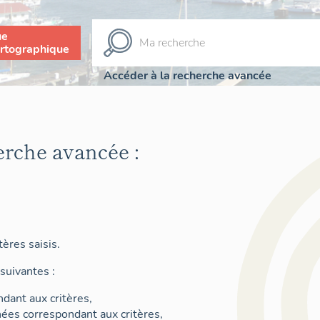
ue
rtographique
Accéder à la recherche avancée
erche avancée :
ères saisis.
suivantes :
dant aux critères,
nées correspondant aux critères,