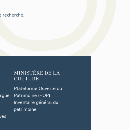
e recherche.
MINISTÈRE DE LA
CULTURE
Plateforme Ouverte du
orgue
Patrimoine (POP)
Inventaire général du
patrimoine
ives