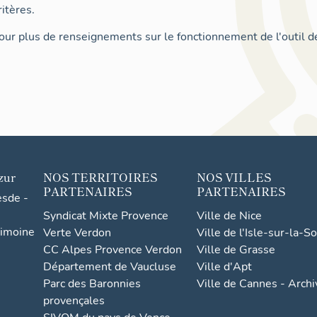
itères.
ur plus de renseignements sur le fonctionnement de l'outil d
zur
NOS TERRITOIRES
NOS VILLES
PARTENAIRES
PARTENAIRES
esde -
Syndicat Mixte Provence
Ville de Nice
rimoine
Verte Verdon
Ville de l'Isle-sur-la-S
CC Alpes Provence Verdon
Ville de Grasse
Département de Vaucluse
Ville d'Apt
Parc des Baronnies
Ville de Cannes - Arch
provençales