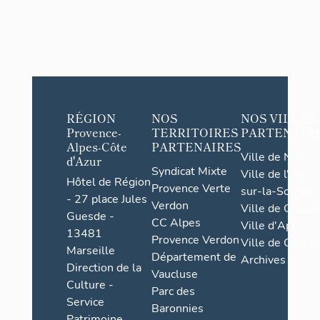
RÉGION
NOS
NOS VILLES
Provence-
TERRITOIRES
PARTENAIR
Alpes-Côte
PARTENAIRES
Ville de Nice
d'Azur
Syndicat Mixte
Ville de l'Isle-
Hôtel de Région
Provence Verte
sur-la-Sorgue
- 27 place Jules
Verdon
Ville de Grasse
Guesde -
CC Alpes
Ville d'Apt
13481
Provence Verdon
Ville de Cannes
Marseille
Département de
Archives
Direction de la
Vaucluse
Culture -
Parc des
Service
Baronnies
Patrimoine