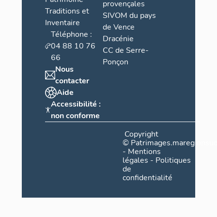
provençales
Traditions et
SIVOM du pays
Inventaire
de Vence
Téléphone :
Dracénie
04 88 10 76
CC de Serre-
66
Ponçon
Nous
contacter
Aide
Accessibilité :
non conforme
Copyright
©
Patrimages.maregionsud
-
Mentions
légales
-
Politiques
de
confidentialité