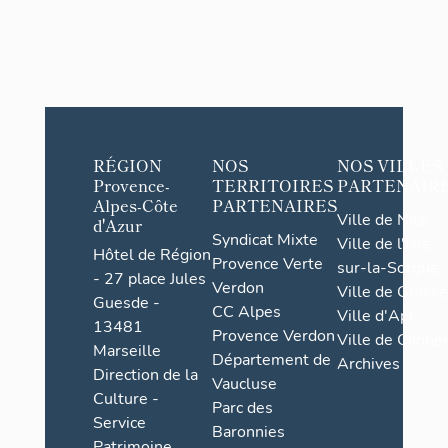
RÉGION
NOS
NOS VILLES
Provence-
TERRITOIRES
PARTENAIR
Alpes-Côte
PARTENAIRES
Ville de Nice
d'Azur
Syndicat Mixte
Ville de l'Isle-
Hôtel de Région
Provence Verte
sur-la-Sorgue
- 27 place Jules
Verdon
Ville de Grasse
Guesde -
CC Alpes
Ville d'Apt
13481
Provence Verdon
Ville de Cannes
Marseille
Département de
Archives
Direction de la
Vaucluse
Culture -
Parc des
Service
Baronnies
Patrimoine