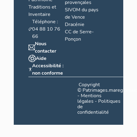
provençales
Traditions et
SIVOM du pays
Inventaire
de Vence
Téléphone :
Dracénie
04 88 10 76
CC de Serre-
66
Ponçon
Nous
contacter
Aide
Accessibilité :
non conforme
Copyright
©
Patrimages.maregionsud
-
Mentions
légales
-
Politiques
de
confidentialité