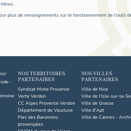
itères.
ur plus de renseignements sur le fonctionnement de l'outil d
zur
NOS TERRITOIRES
NOS VILLES
PARTENAIRES
PARTENAIRES
esde -
Syndicat Mixte Provence
Ville de Nice
rimoine
Verte Verdon
Ville de l'Isle-sur-la-S
CC Alpes Provence Verdon
Ville de Grasse
Département de Vaucluse
Ville d'Apt
Parc des Baronnies
Ville de Cannes - Arch
provençales