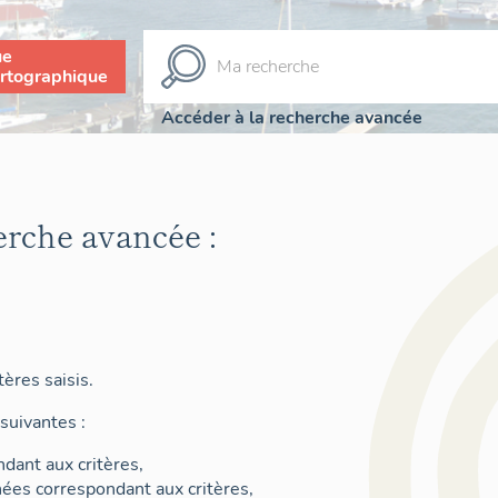
ue
rtographique
Accéder à la recherche avancée
erche avancée :
ères saisis.
suivantes :
dant aux critères,
nées correspondant aux critères,