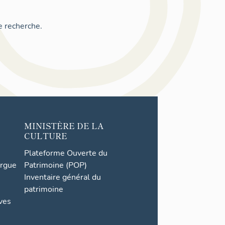
e recherche.
MINISTÈRE DE LA
CULTURE
Plateforme Ouverte du
orgue
Patrimoine (POP)
Inventaire général du
patrimoine
ives