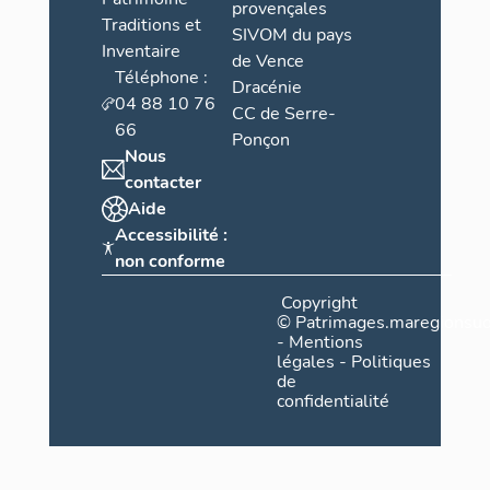
provençales
Traditions et
SIVOM du pays
Inventaire
de Vence
Téléphone :
Dracénie
04 88 10 76
CC de Serre-
66
Ponçon
Nous
contacter
Aide
Accessibilité :
non conforme
Copyright
©
Patrimages.maregionsud
-
Mentions
légales
-
Politiques
de
confidentialité