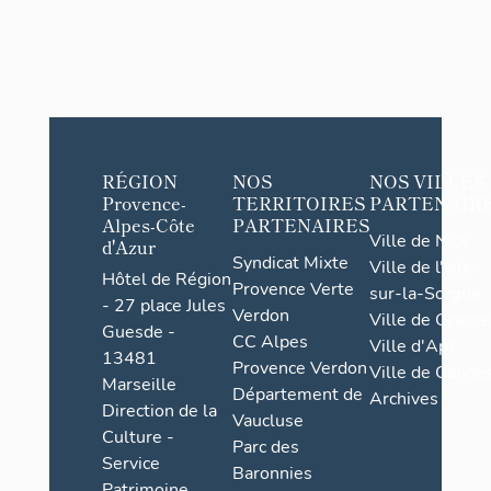
RÉGION
NOS
NOS VILLES
Provence-
TERRITOIRES
PARTENAIR
Alpes-Côte
PARTENAIRES
Ville de Nice
d'Azur
Syndicat Mixte
Ville de l'Isle-
Hôtel de Région
Provence Verte
sur-la-Sorgue
- 27 place Jules
Verdon
Ville de Grasse
Guesde -
CC Alpes
Ville d'Apt
13481
Provence Verdon
Ville de Cannes
Marseille
Département de
Archives
Direction de la
Vaucluse
Culture -
Parc des
Service
Baronnies
Patrimoine