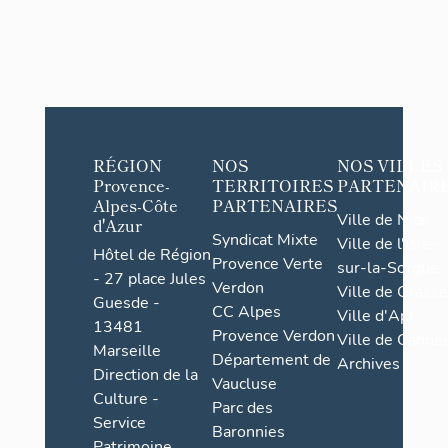
RÉGION
NOS
NOS VILLES
Provence-
TERRITOIRES
PARTENAIR
Alpes-Côte
PARTENAIRES
Ville de Nice
d'Azur
Syndicat Mixte
Ville de l'Isle-
Hôtel de Région
Provence Verte
sur-la-Sorgue
- 27 place Jules
Verdon
Ville de Grasse
Guesde -
CC Alpes
Ville d'Apt
13481
Provence Verdon
Ville de Cannes
Marseille
Département de
Archives
Direction de la
Vaucluse
Culture -
Parc des
Service
Baronnies
Patrimoine