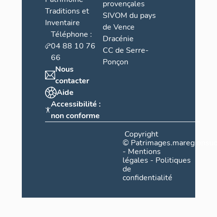
provençales
Traditions et
SIVOM du pays
Inventaire
de Vence
Téléphone :
Dracénie
04 88 10 76
CC de Serre-
66
Ponçon
Nous
contacter
Aide
Accessibilité :
non conforme
Copyright
©
Patrimages.maregionsud
-
Mentions
légales
-
Politiques
de
confidentialité