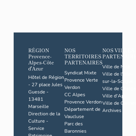
RÉGION
NOS
NOS VILLES
Provence-
TERRITOIRES
PARTENAIR
Alpes-Côte
PARTENAIRES
Ville de Nice
d'Azur
Syndicat Mixte
Ville de l'Isle-
Hôtel de Région
Provence Verte
sur-la-Sorgue
- 27 place Jules
Verdon
Ville de Grasse
Guesde -
CC Alpes
Ville d'Apt
13481
Provence Verdon
Ville de Cannes
Marseille
Département de
Archives
Direction de la
Vaucluse
Culture -
Parc des
Service
Baronnies
Patrimoine