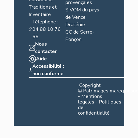
provençales
Traditions et
SIVOM du pays
Inventaire
de Vence
Téléphone :
Dracénie
04 88 10 76
CC de Serre-
66
Ponçon
Nous
contacter
Aide
Accessibilité :
non conforme
Copyright
©
Patrimages.maregionsud
-
Mentions
légales
-
Politiques
de
confidentialité