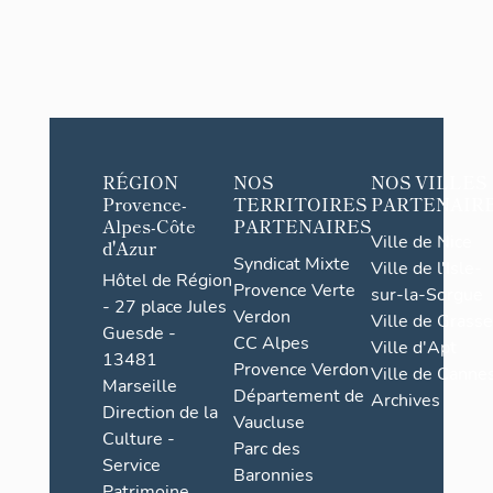
RÉGION
NOS
NOS VILLES
Provence-
TERRITOIRES
PARTENAIR
Alpes-Côte
PARTENAIRES
Ville de Nice
d'Azur
Syndicat Mixte
Ville de l'Isle-
Hôtel de Région
Provence Verte
sur-la-Sorgue
- 27 place Jules
Verdon
Ville de Grasse
Guesde -
CC Alpes
Ville d'Apt
13481
Provence Verdon
Ville de Cannes
Marseille
Département de
Archives
Direction de la
Vaucluse
Culture -
Parc des
Service
Baronnies
Patrimoine