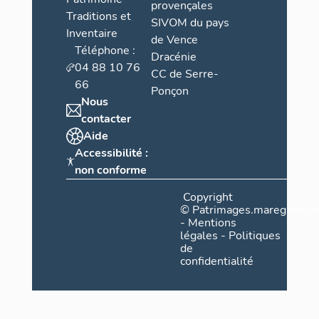
provençales
Traditions et
SIVOM du pays
Inventaire
de Vence
Téléphone :
Dracénie
04 88 10 76
CC de Serre-
66
Ponçon
Nous
contacter
Aide
Accessibilité :
non conforme
Copyright
©
Patrimages.maregionsud
-
Mentions
légales
-
Politiques
de
confidentialité